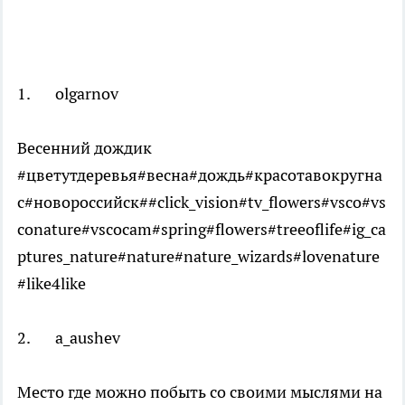
1. olgarnov
Весенний дождик
#цветутдеревья#весна#дождь#красотавокругна
с#новороссийск##click_vision#tv_flowers#vsco#vs
conature#vscocam#spring#flowers#treeoflife#ig_ca
ptures_nature#nature#nature_wizards#lovenature
#like4like
2. a_aushev
Место где можно побыть со своими мыслями на