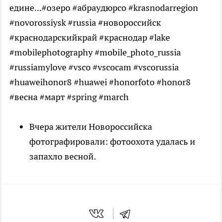
едине...#озеро #абраудюрсо #krasnodarregion
#novorossiysk #russia #новороссийск
#краснодарскийкрай #краснодар #lake
#mobilephotography #mobile_photo_russia
#russiamylove #vsco #vscocam #vscorussia
#huaweihonor8 #huawei #honorfoto #honor8
#весна #март #spring #march
Вчера жители Новороссийска
фотографировали: фотоохота удалась и
запахло весной.