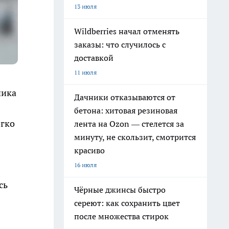
13 июля
Wildberries начал отменять
заказы: что случилось с
доставкой
11 июля
чика
Дачники отказываются от
бетона: хитовая резиновая
егко
лента на Ozon — стелется за
минуту, не скользит, смотрится
красиво
16 июля
сь
Чёрные джинсы быстро
сереют: как сохранить цвет
после множества стирок