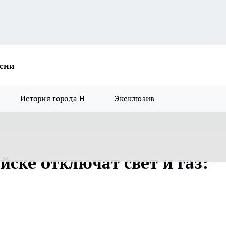
ссии
История города Н
Эксклюзив
йске отключат свет и газ: