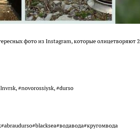
тересных фото из Instagram, которые олицетворяют 
nvrsk, #novorossiysk, #durso
sk#abraudurso#blacksea#водавода#кругомвода