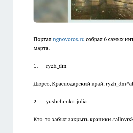
Портал
ngnovoros.ru
собрал 6 самых ин
марта.
1. ryzh_dm
Дюрсо, Краснодарский край. ryzh_dm#all
2. yushchenko_julia
Кто-то забыл закрыть краники #allnvr