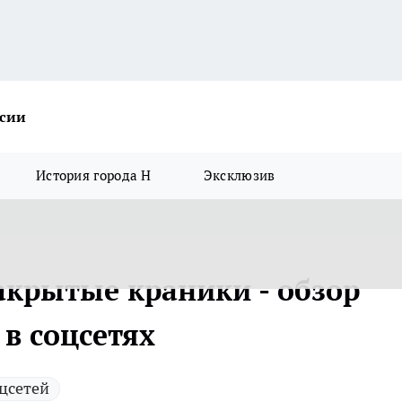
ссии
История города Н
Эксклюзив
крытые краники - обзор
в соцсетях
цсетей