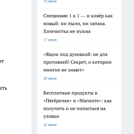
13 июля
Смешиваю 1 к 1 — и ковёр как
новый: ни пыли, ни запаха.
Химчистка не нужна
17 июля
«Ящик под духовкой: не для
ют
противней! Секрет, о котором
многие не знают»
20 июля
ать
Бесплатные продукты в
«Пятёрочке» и «Магните»: как
получить и не попасться на
уловки
25 июля