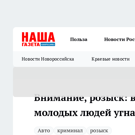
Польза
Новости Ро
Новости Новороссийска
Краевые новости
Внимание, розыск: в
молодых людей угн
Авто
криминал
розыск