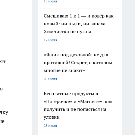
13 июля
Смешиваю 1 к 1 — и ковёр как
новый: ни пыли, ни запаха.
Химчистка не нужна
17 июля
«Ящик под духовкой: не для
рят
противней! Секрет, о котором
многие не знают»
20 июля
то
Бесплатные продукты в
«Пятёрочке» и «Магните»: как
получить и не попасться на
лку
уловки
ые
25 июля