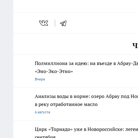
Ч
Полмиллиона за идею: на въезде в Абрау-Д
«Эно-Эко-Этно»
Вчера
Анализы воды в норме: озеро Абрау под Нов
в реку отработанное масло
6 августа
Цирк «Торнадо» уже в Новороссийске: леге
сентября