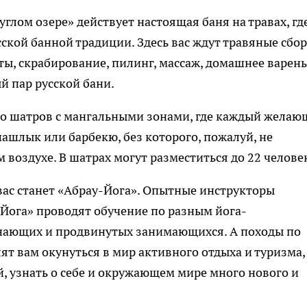
глом озере» действует настоящая баня на травах, гд
кой банной традиции. Здесь вас ждут травяные сбор
ы, скрабирование, пилинг, массаж, домашнее варень
й пар русской бани.
ко шатров с мангальными зонами, где каждый жела
ашлык или барбекю, без которого, пожалуй, не
 воздухе. В шатрах могут разместиться до 22 челове
вас станет «Абрау-Йога». Опытные инструкторы
Йога» проводят обучение по разным йога-
инающих и продвинутых занимающихся. А походы по
т вам окунуться в мир активного отдыха и туризма,
, узнать о себе и окружающем мире много нового и