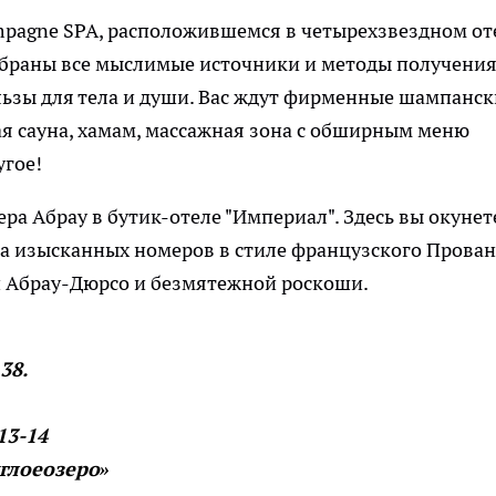
mpagne SPA, расположившемся в четырехзвездном от
обраны все мыслимые источники и методы получени
льзы для тела и души. Вас ждут фирменные шампанск
я сауна, хамам, массажная зона с обширным меню
угое!
ра Абрау в бутик-отеле "Империал". Здесь вы окунет
а изысканных номеров в стиле французского Прован
й Абрау-Дюрсо и безмятежной роскоши.
.
38.
-13-14
глое
озеро
»