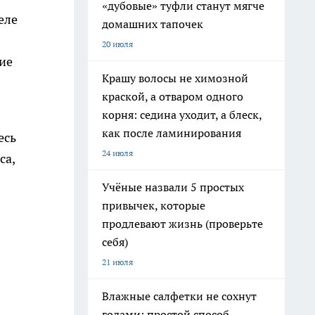
«дубовые» туфли станут мягче
еле
домашних тапочек
я
20 июля
ие
Крашу волосы не химозной
краской, а отваром одного
корня: седина уходит, а блеск,
как после ламинирования
есь
24 июля
са,
Учёные назвали 5 простых
привычек, которые
продлевают жизнь (проверьте
себя)
21 июля
Влажные салфетки не сохнут
годами: простой способ