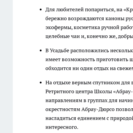
Для любителей попариться, на «Кру
бережно возрождаются каноны русс
экофермы, косметика ручной работ
целебные чаи и, конечно же, добры
В Усадьбе расположились несколь
имеет возможность приготовить ш
обходится ни один отдых на свежем
На отдыхе верным спутником для 
Ретритного центра Школы «Абрау-
направлениям в группах для нач
окрестностям Абрау-Дюрсо позволя
насладиться единением с природой
интересного.