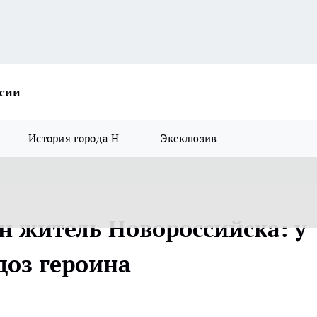
ссии
История города Н
Эксклюзив
н житель Новороссийска: у
оз героина