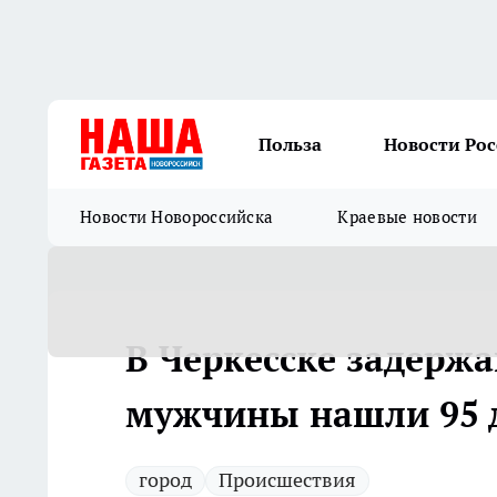
Польза
Новости Ро
Новости Новороссийска
Краевые новости
В Черкесске задержа
мужчины нашли 95 д
город
Происшествия