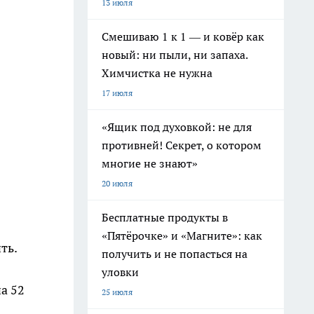
13 июля
Смешиваю 1 к 1 — и ковёр как
новый: ни пыли, ни запаха.
Химчистка не нужна
17 июля
«Ящик под духовкой: не для
противней! Секрет, о котором
многие не знают»
20 июля
Бесплатные продукты в
«Пятёрочке» и «Магните»: как
ть.
получить и не попасться на
уловки
а 52
25 июля