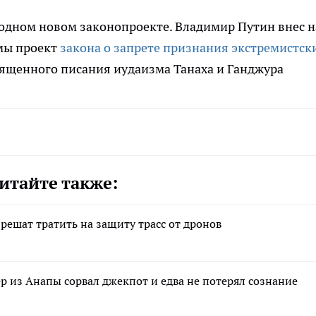
 одном новом законопроекте. Владимир Путин внес н
мы проект
закона о запрете признания экстремистс
священного писания иудаизма Танаха и Ганджура
итайте также:
ешат тратить на защиту трасс от дронов
р из Анапы сорвал джекпот и едва не потерял сознание