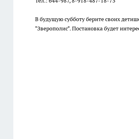
Тел.: 644-987, 8-918-487-18-73
В будущую субботу берите своих детише
"Зверополис". Постановка будет интер