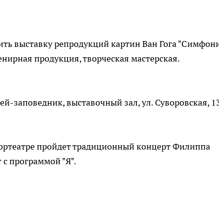
ить выставку репродукций картин Ван Гога "Симфон
венирная продукция, творческая мастерская.
й-заповедник, выставочный зал, ул. Суворовская, 1
гортеатре пройдет традиционный концерт Филиппа
т с программой "Я".