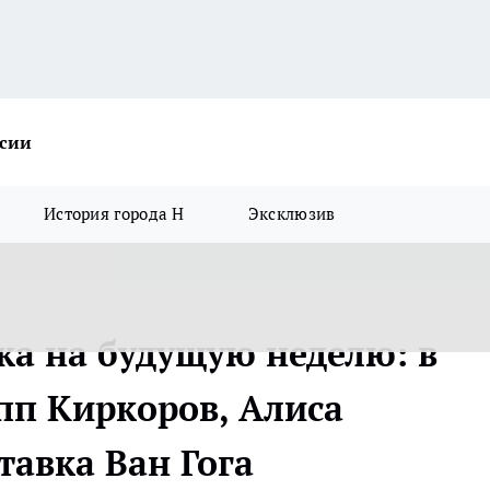
ссии
История города Н
Эксклюзив
а на будущую неделю: в
пп Киркоров, Алиса
тавка Ван Гога