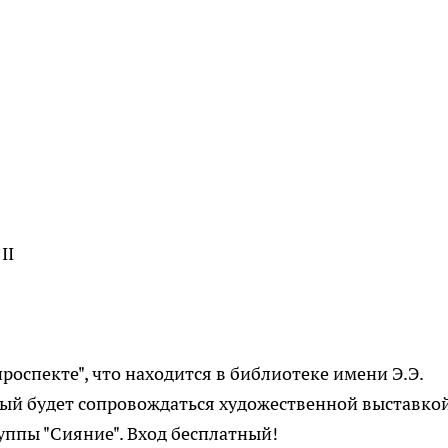
II
оспекте", что находится в библиотеке имени Э.Э.
рый будет сопровождаться художественной выставко
уппы "Сияние". Вход бесплатный!