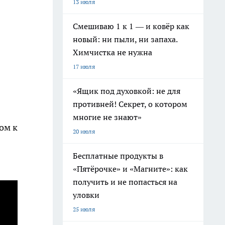
13 июля
Смешиваю 1 к 1 — и ковёр как
новый: ни пыли, ни запаха.
Химчистка не нужна
17 июля
«Ящик под духовкой: не для
противней! Секрет, о котором
многие не знают»
ом к
20 июля
Бесплатные продукты в
«Пятёрочке» и «Магните»: как
получить и не попасться на
уловки
25 июля