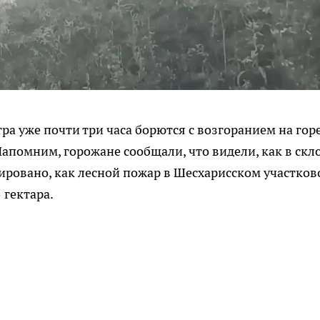
а уже почти три часа борются с возгоранием на гор
Напомним, горожане сообщали, что видели, как в скл
ировано, как лесной пожар в Шесхарисском участко
 гектара.