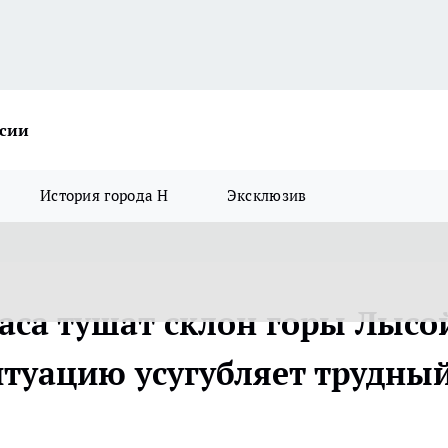
ссии
История города Н
Эксклюзив
аса тушат склон горы Лысо
итуацию усугубляет трудны