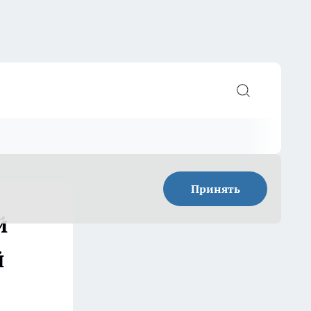
Принять
й
й