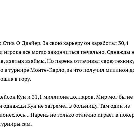
 Стив О’Двайер. За свою карьеру он заработал 30,4
и игрока все могло закончиться печально. Однажды 
в, взятых взаймы. Но парень оттачивал свою технику
то в турнире Монте-Карло, за что получил миллион д
пошла в гору.
ейсон Кун и 31,1 миллиона долларов. Мир мог бы не
бы однажды Кун не загремел в больницу. Там один из
понеслось... Парень не только отлично играет в покер
 турниры сам.