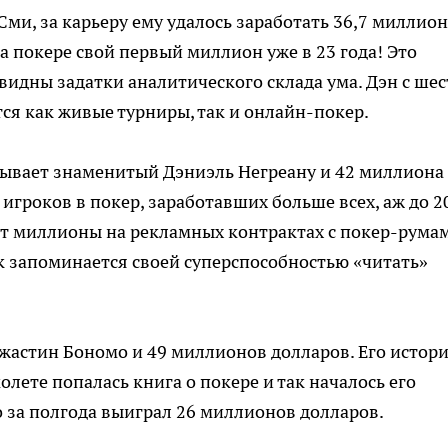
Сми, за карьеру ему удалось заработать 36,7 миллио
а покере свой первый миллион уже в 23 года! Это
 видны задатки аналитического склада ума. Дэн с ше
ся как живые турниры, так и онлайн-покер.
рывает знаменитый Дэниэль Негреану и 42 миллиона
 игроков в покер, заработавших больше всех, аж до 2
ает миллионы на рекламных контрактах с покер-рума
ок запоминается своей суперспособностью «читать»
жастин Бономо и 49 миллионов долларов. Его истор
олете попалась книга о покере и так началось его
о за полгода выиграл 26 миллионов долларов.