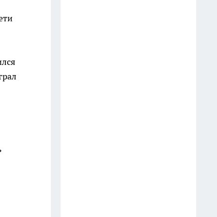
«дубовые» туфли станут мягче
домашних тапочек
ети
20 июля
Крашу волосы не химозной
ился
краской, а отваром одного
грал
корня: седина уходит, а блеск,
как после ламинирования
24 июля
Старые кирпичи не
выбрасываю: 7 идей для дачи
ь
своими руками
9 июля
Учёные назвали 5 простых
привычек, которые
продлевают жизнь (проверьте