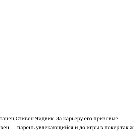
анец Стивен Чидвик. За карьеру его призовые
ивен — парень увлекающийся и до игры в покер так ж