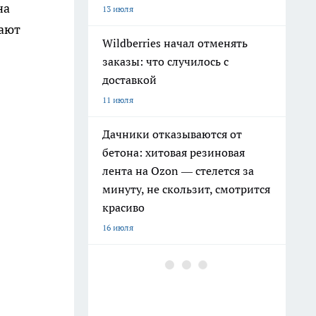
на
13 июля
рают
Wildberries начал отменять
заказы: что случилось с
доставкой
11 июля
Дачники отказываются от
бетона: хитовая резиновая
лента на Ozon — стелется за
минуту, не скользит, смотрится
красиво
16 июля
Чёрные джинсы быстро
сереют: как сохранить цвет
после множества стирок