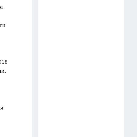
легко сделать своими руками
на
20 июля
сти
Хрустящие огурчики
по‑фински: рецепт без возни с
кипятком — и сразу на зиму
20 июля
018
Грибники проходят мимо, а он
ми.
нежнее груздя: находка для
жарки
15 июля
ия
Эти цветы точно надо ставить
на кухню: очистят воздух и
украсят дом без хлопот
20 июля