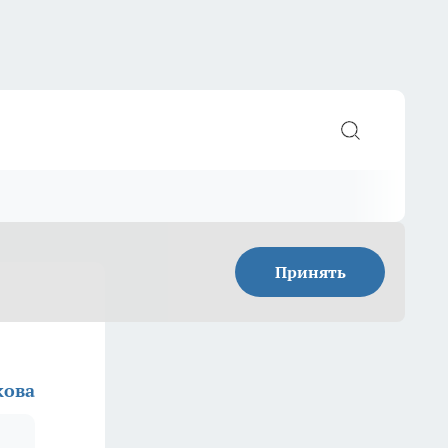
Принять
кова