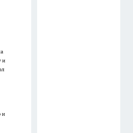
13 июля
Смешиваю 1 к 1 — и ковёр как
новый: ни пыли, ни запаха.
Химчистка не нужна
17 июля
на
«Ящик под духовкой: не для
 и
противней! Секрет, о котором
ол
многие не знают»
20 июля
Бесплатные продукты в
«Пятёрочке» и «Магните»: как
получить и не попасться на
 и
уловки
25 июля