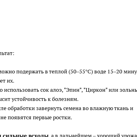
льтат:
ожно подержать в теплой (50–55°C) воде 15–20 минут
ет их.
 использовать сок алоэ, "Эпин", "Циркон" или зольн
ысит устойчивость к болезням.
сле обработки завернуть семена во влажную ткань и
 не появятся первые ростки.
 сильные всходы
, а в дальнейшем – хороший урожа