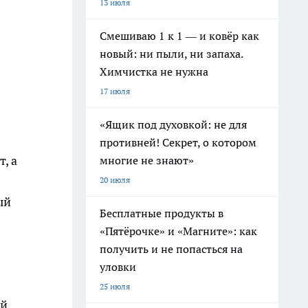
13 июля
Смешиваю 1 к 1 — и ковёр как
новый: ни пыли, ни запаха.
Химчистка не нужна
17 июля
«Ящик под духовкой: не для
противней! Секрет, о котором
, а
многие не знают»
20 июля
ый
Бесплатные продукты в
«Пятёрочке» и «Магните»: как
получить и не попасться на
уловки
25 июля
й.