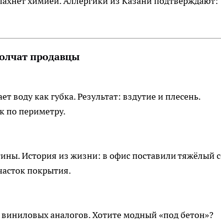
 пахнет химией. Аллергики из Казани подтверждают:
молчат продавцы
ет воду как губка. Результат: вздутие и плесень.
 по периметру.
тины. История из жизни: в офис поставили тяжёлый 
часток покрытия.
у виниловых аналогов. Хотите модный «под бетон»?