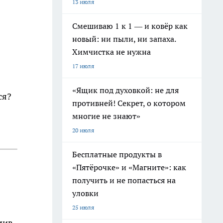
13 июля
Смешиваю 1 к 1 — и ковёр как
новый: ни пыли, ни запаха.
Химчистка не нужна
17 июля
«Ящик под духовкой: не для
ся?
противней! Секрет, о котором
многие не знают»
20 июля
Бесплатные продукты в
«Пятёрочке» и «Магните»: как
получить и не попасться на
уловки
25 июля
мив