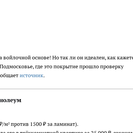
а войлочной основе! Но так ли он идеален, как кажет
 Подмосковье, где это покрытие прошло проверку
ообщает
источник
.
инолеум
 ₽/м² против 1500 ₽ за ламинат).
ла его в трёхкомнатной квартире за 25 000 ₽, сэконо