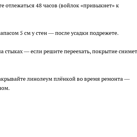
те отлежаться 48 часов (войлок «привыкнет» к
запасом 5 см у стен — после усадки подрежете.
на стыках — если решите переехать, покрытие сниме
акрывайте линолеум плёнкой во время ремонта —
ном.