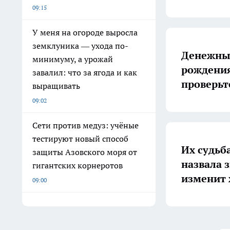
09:15
У меня на огороде выросла
земклуника — ухода по-
Денежные
минимуму, а урожай
рождения
завалил: что за ягода и как
проверьт
выращивать
09:02
Сети против медуз: учёные
тестируют новый способ
Их судьб
защиты Азовского моря от
назвала з
гигантских корнеротов
изменит 
09:00