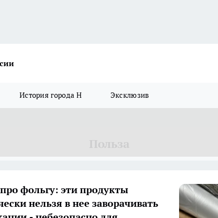
ссии
История города Н
Эксклюзив
Польза
 про фольгу: эти продукты
чески нельзя в нее заворачивать
кании - небезопасно для