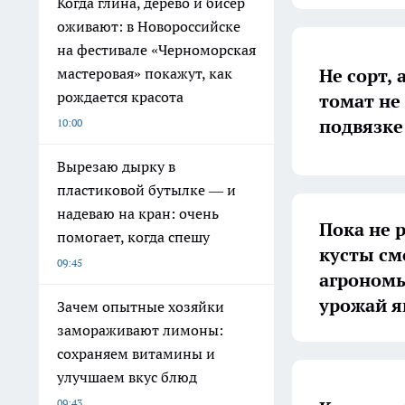
Когда глина, дерево и бисер
оживают: в Новороссийске
на фестивале «Черноморская
Не сорт,
мастеровая» покажут, как
рождается красота
томат не
подвязке
10:00
Вырезаю дырку в
пластиковой бутылке — и
надеваю на кран: очень
Пока не 
помогает, когда спешу
кусты см
09:45
агрономы
урожай я
Зачем опытные хозяйки
замораживают лимоны:
сохраняем витамины и
улучшаем вкус блюд
09:43