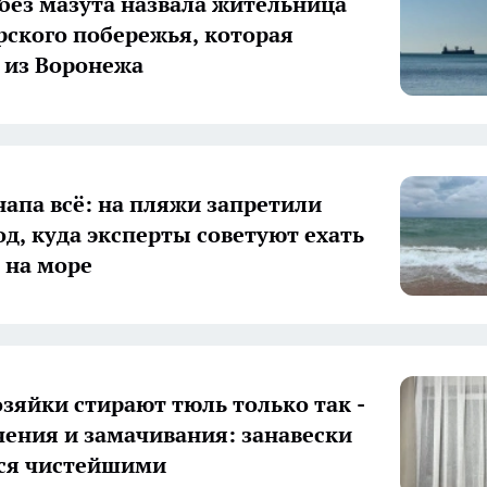
без мазута назвала жительница
ского побережья, которая
 из Воронежа
напа всё: на пляжи запретили
од, куда эксперты советуют ехать
 на море
зяйки стирают тюль только так -
чения и замачивания: занавески
ся чистейшими