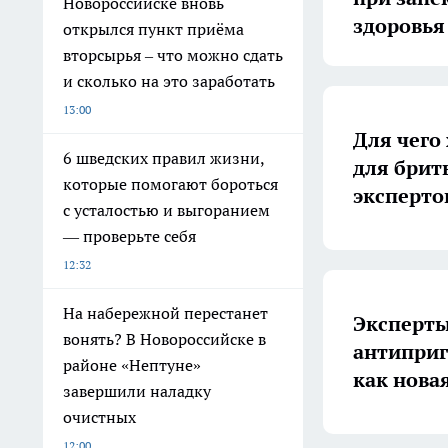
Новороссийске вновь
здоровья
открылся пункт приёма
вторсырья – что можно сдать
и сколько на это заработать
13:00
Для чего
6 шведских правил жизни,
для брить
которые помогают бороться
эксперто
с усталостью и выгоранием
— проверьте себя
12:32
На набережной перестанет
Эксперты
вонять? В Новороссийске в
антиприг
районе «Нептуне»
как нова
завершили наладку
очистных
12:00