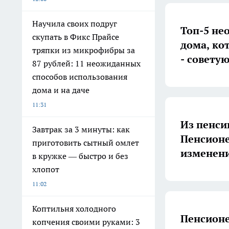
Научила своих подруг
Топ-5 не
скупать в Фикс Прайсе
дома, ко
тряпки из микрофибры за
- совету
87 рублей: 11 неожиданных
способов использования
дома и на даче
11:31
Из пенси
Завтрак за 3 минуты: как
Пенсионе
приготовить сытный омлет
изменен
в кружке — быстро и без
хлопот
11:02
Коптильня холодного
Пенсионе
копчения своими руками: 3