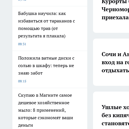
Курорты 
Черномор
Бабушка научила: как
приехала
избавиться от тараканов с
помощью трав (от
результата я плакала)
09:31
Сочи и А
Положила ватные диски с
вход на г
солью в шкафу: теперь не
отдыхать
знаю забот
09:15
Скупаю в Магните самое
дешевое хозяйственное
Ушлые хо
мыло: 8 применений,
без кипя
которые сэкономят ваши
становят
деньги