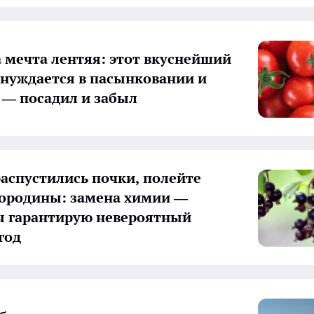
 а мечта лентяя: этот вкуснейший
 нуждается в пасынковании и
 — посадил и забыл
распустились почки, полейте
ородины: замена химии —
 гарантирую невероятный
год