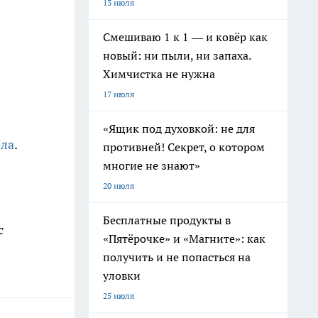
13 июля
Смешиваю 1 к 1 — и ковёр как
новый: ни пыли, ни запаха.
Химчистка не нужна
17 июля
«Ящик под духовкой: не для
ела
.
противней! Секрет, о котором
многие не знают»
20 июля
Бесплатные продукты в
с
«Пятёрочке» и «Магните»: как
получить и не попасться на
уловки
25 июля