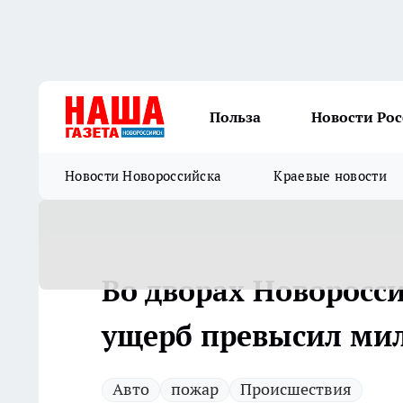
Польза
Новости Ро
Новости Новороссийска
Краевые новости
Во дворах Новоросс
ущерб превысил ми
Авто
пожар
Происшествия