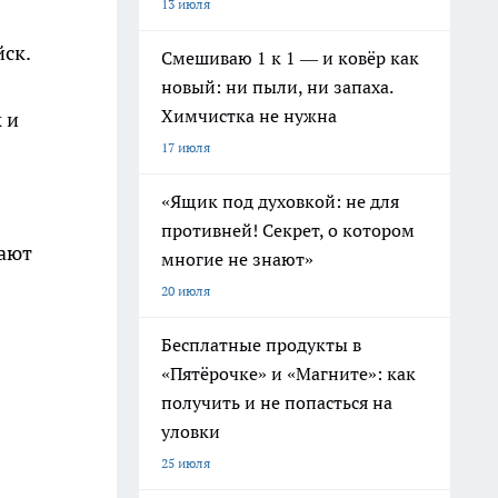
13 июля
ск.
Смешиваю 1 к 1 — и ковёр как
новый: ни пыли, ни запаха.
Химчистка не нужна
 и
17 июля
«Ящик под духовкой: не для
противней! Секрет, о котором
ают
многие не знают»
20 июля
Бесплатные продукты в
«Пятёрочке» и «Магните»: как
получить и не попасться на
уловки
25 июля