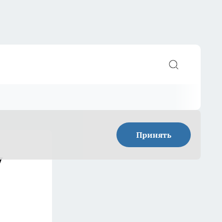
Принять
у