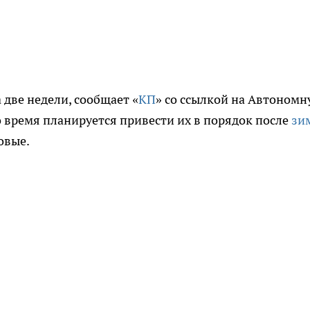
 две недели, сообщает «
КП
» со ссылкой на Автоном
 время планируется привести их в порядок после
зи
овые.