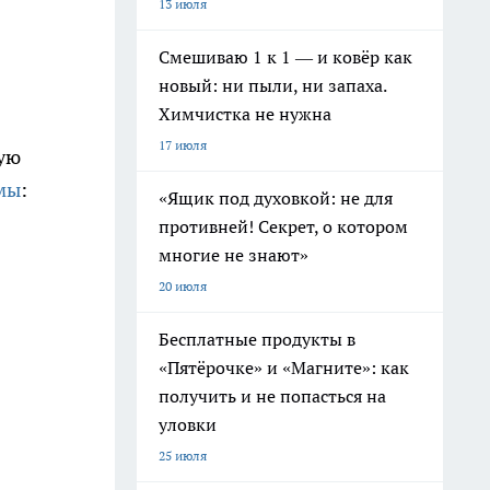
13 июля
Смешиваю 1 к 1 — и ковёр как
новый: ни пыли, ни запаха.
Химчистка не нужна
17 июля
ную
мы
:
«Ящик под духовкой: не для
противней! Секрет, о котором
многие не знают»
20 июля
Бесплатные продукты в
«Пятёрочке» и «Магните»: как
получить и не попасться на
уловки
25 июля