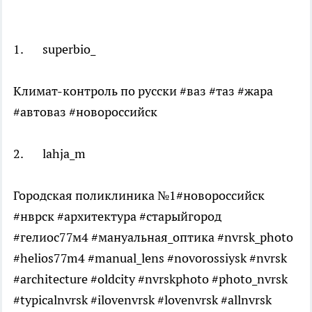
1. superbio_
Климат-контроль по русски #ваз #таз #жара
#автоваз #новороссийск
2. lahja_m
Городская поликлиника №1#новороссийск
#нврск #архитектура #старыйгород
#гелиос77м4 #мануальная_оптика #nvrsk_photo
#helios77m4 #manual_lens #novorossiysk #nvrsk
#architecture #oldcity #nvrskphoto #photo_nvrsk
#typicalnvrsk #ilovenvrsk #lovenvrsk #allnvrsk