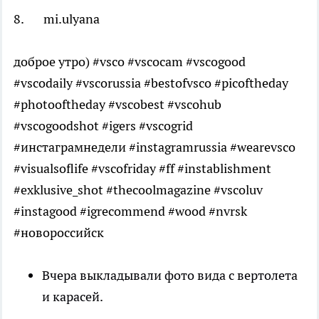
8. mi.ulyana
доброе утро) #vsco #vscocam #vscogood
#vscodaily #vscorussia #bestofvsco #picoftheday
#photooftheday #vscobest #vscohub
#vscogoodshot #igers #vscogrid
#инстаграмнедели #instagramrussia #wearevsco
#visualsoflife #vscofriday #ff #instablishment
#exklusive_shot #thecoolmagazine #vscoluv
#instagood #igrecommend #wood #nvrsk
#новороссийск
Вчера выкладывали фото вида с вертолета
и карасей.