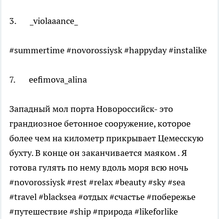
3. _violaaance_
#summertime #novorossiysk #happyday #instalike
7. eefimova_alina
Западный мол порта Новороссийск- это
грандиозное бетонное сооружение, которое
более чем на километр прикрывает Цемесскую
бухту. В конце он заканчивается маяком . Я
готова гулять по нему вдоль моря всю ночь
#novorossiysk #rest #relax #beauty #sky #sea
#travel #blacksea #отдых #счастье #побережье
#путешествие #ship #природа #likeforlike