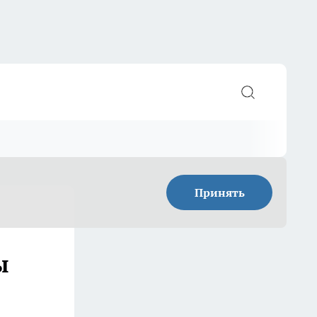
Принять
ы