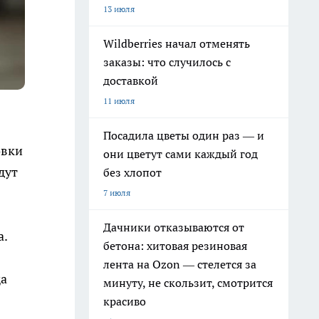
13 июля
Wildberries начал отменять
заказы: что случилось с
доставкой
11 июля
Посадила цветы один раз — и
овки
они цветут сами каждый год
дут
без хлопот
7 июля
Дачники отказываются от
а.
бетона: хитовая резиновая
лента на Ozon — стелется за
ща
минуту, не скользит, смотрится
красиво