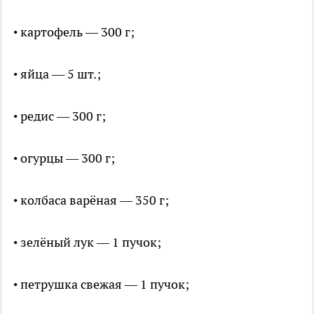
• картофель — 300 г;
• яйца — 5 шт.;
• редис — 300 г;
• огурцы — 300 г;
• колбаса варёная — 350 г;
• зелёный лук — 1 пучок;
• петрушка свежая — 1 пучок;