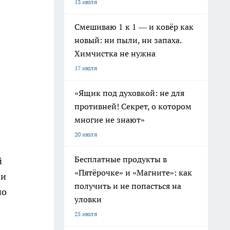
13 июля
Смешиваю 1 к 1 — и ковёр как
новый: ни пыли, ни запаха.
Химчистка не нужна
17 июля
«Ящик под духовкой: не для
противней! Секрет, о котором
многие не знают»
20 июля
Бесплатные продукты в
й
«Пятёрочке» и «Магните»: как
 и
получить и не попасться на
по
уловки
25 июля