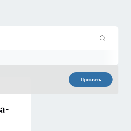
Принять
а-