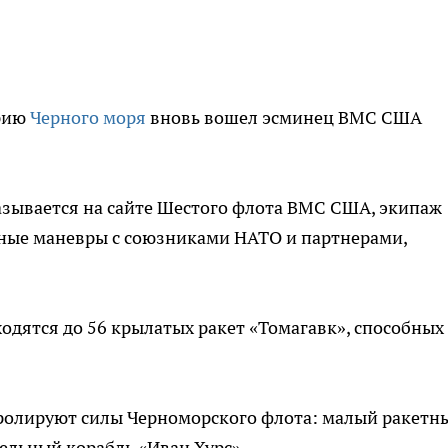
орию
Черного моря
вновь вошел эсминец ВМС США
казывается на сайте Шестого флота ВМС США, экипаж
ные маневры с союзниками НАТО и партнерами,
ходятся до 56 крылатых ракет «Томагавк», способных
ролируют силы Черноморского флота: малый ракетн
ельный корабль «Иван Хурс».