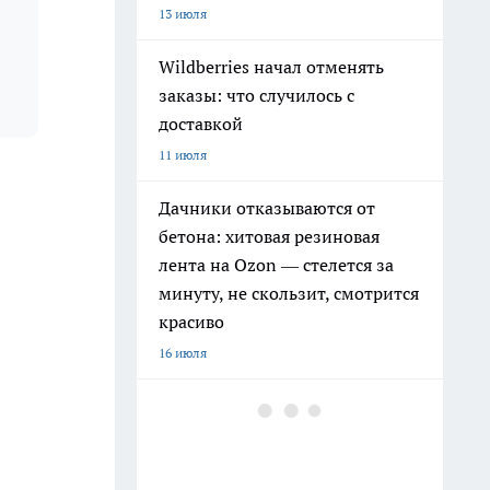
13 июля
Wildberries начал отменять
заказы: что случилось с
доставкой
11 июля
Дачники отказываются от
бетона: хитовая резиновая
лента на Ozon — стелется за
минуту, не скользит, смотрится
красиво
16 июля
Чёрные джинсы быстро
сереют: как сохранить цвет
после множества стирок