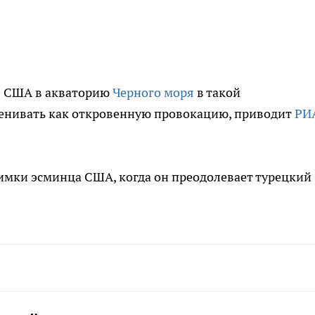
С США в акваторию
Черного моря
в такой
енивать как откровенную провокацию, приводит
РИ
имки эсминца США, когда он преодолевает турецкий