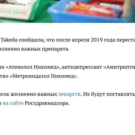
akeda сообщила, что после апреля 2019 года перест
изненно важных препарата.
ии «Атенолол Никомед», антидепрессант «Амитрипт
ство «Метронидазол Никомед».
писок жизненно важных
лекарств
. Их будут поставлять
я
на сайте
Росздравнадзора.