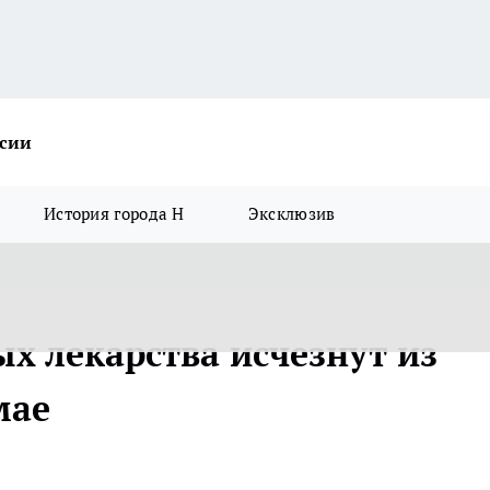
ссии
История города Н
Эксклюзив
х лекарства исчезнут из
мае