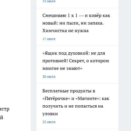
13 июля
Смешиваю 1 к 1 — и ковёр как
новый: ни пыли, ни запаха.
Химчистка не нужна
17 июля
«Ящик под духовкой: не для
противней! Секрет, о котором
многие не знают»
20 июля
Бесплатные продукты в
«Пятёрочке» и «Магните»: как
получить и не попасться на
истр
уловки
ий
25 июля