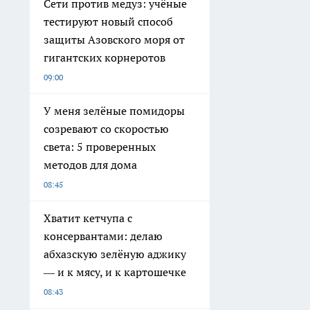
Сети против медуз: учёные
тестируют новый способ
защиты Азовского моря от
гигантских корнеротов
09:00
У меня зелёные помидоры
созревают со скоростью
света: 5 проверенных
методов для дома
08:45
Хватит кетчупа с
консервантами: делаю
абхазскую зелёную аджику
— и к мясу, и к картошечке
08:43