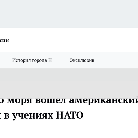
ссии
История города Н
Эксклюзив
о моря вошел американски
я в учениях НАТО