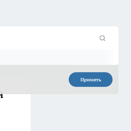
Принять
й