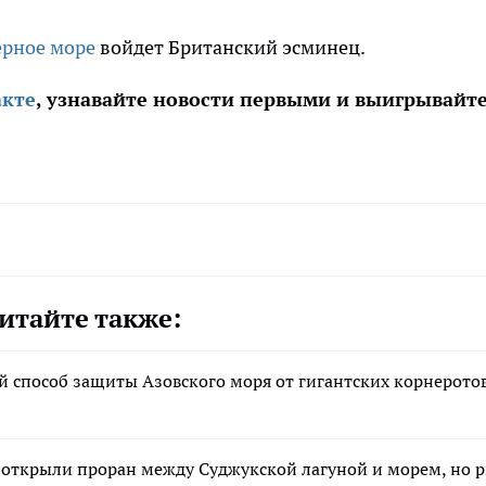
ерное море
войдет Британский эсминец.
акте
, узнавайте новости первыми и выигрывайт
итайте также:
й способ защиты Азовского моря от гигантских корнерото
 открыли проран между Суджукской лагуной и морем, но 