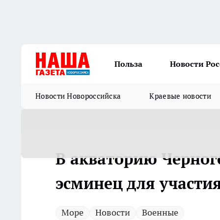
Польза
Новости Ро
Новости Новороссийска
Краевые новости
В акваторию Черног
эсминец для участи
Море
Новости
Военные