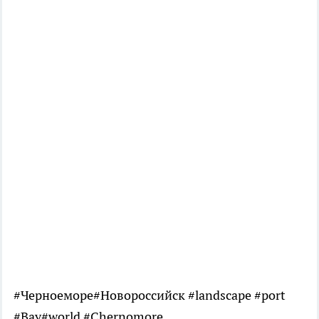
#Черноеморе#Новороссийск #landscape #port
#Bay#world #Chernomore