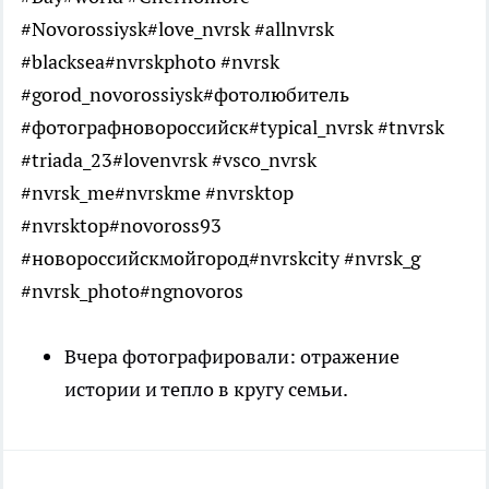
#Novorossiysk#love_nvrsk #allnvrsk
#blacksea#nvrskphoto #nvrsk
#gorod_novorossiysk#фотолюбитель
#фотографновороссийск#typical_nvrsk #tnvrsk
#triada_23#lovenvrsk #vsco_nvrsk
#nvrsk_me#nvrskme #nvrsktop
#nvrsktop#novoross93
#новороссийскмойгород#nvrskcity #nvrsk_g
#nvrsk_photo#ngnovoros
Вчера фотографировали: отражение
истории и тепло в кругу семьи.