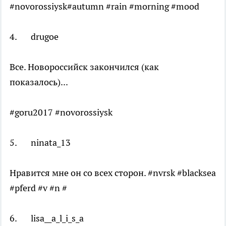
#novorossiysk#autumn #rain #morning #mood
4. drugoe
Все. Новороссийск закончился (как
показалось)...
#goru2017 #novorossiysk
5. ninata_13
Нравится мне он со всех сторон. #nvrsk #blacksea
#pferd #v #n #
6. lisa__a_l_i_s_a