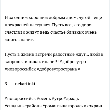
И за одним хорошим добрым днем, дугой - ещё
прекрасней наступает. Пусть все, кто дорог -
счастливо живут ведь счастье близких очень
много значит.
Пусть в жизни встречи радостные ждут... любви,
здоровья и никак иначе!!! #доброеутро
#новороссийск #доброеутространа #
3. nekartinki
#новороссийск #осень #утро#дождь
#спальныерайоны#романтикагородскихокраин