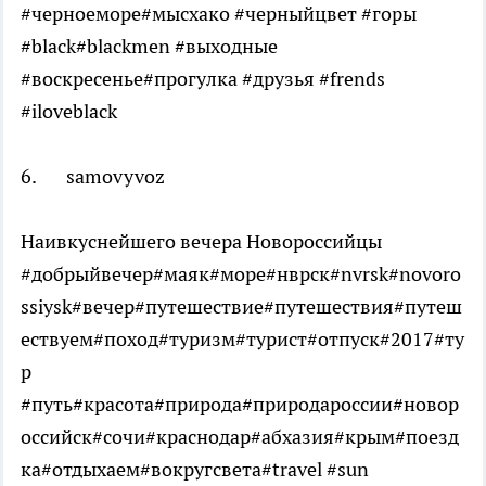
#черноеморе#мысхако #черныйцвет #горы
#black#blackmen #выходные
#воскресенье#прогулка #друзья #frends
#iloveblack
6. samovyvoz
Наивкуснейшего вечера Новороссийцы
#добрыйвечер#маяк#море#нврск#nvrsk#novoro
ssiysk#вечер#путешествие#путешествия#путеш
ествуем#поход#туризм#турист#отпуск#2017#ту
р
#путь#красота#природа#природароссии#новор
оссийск#сочи#краснодар#абхазия#крым#поезд
ка#отдыхаем#вокругсвета#travel #sun