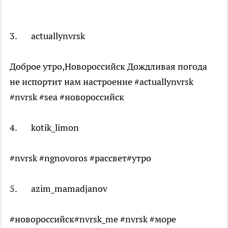
3. actuallynvrsk
Доброе утро,Новороссийск Дождливая погода
не испортит нам настроение #actuallynvrsk
#nvrsk #sea #новороссийск
4. kotik_limon
#nvrsk #ngnovoros #рассвет#утро
5. azim_mamadjanov
#новороссийск#nvrsk_me #nvrsk #море