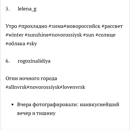
5. lelena_g
Утро #прохладно #зима#новороссийск #рассвет
#winter #sunshine#novorossiysk #sun #солнце
#облака #sky
6. rogozinalidiya
Огни ночного города
#allnvrsk#novorossiysk#lovenvrsk
Вчера фотографировали: наивкуснейший
вечер и тишину