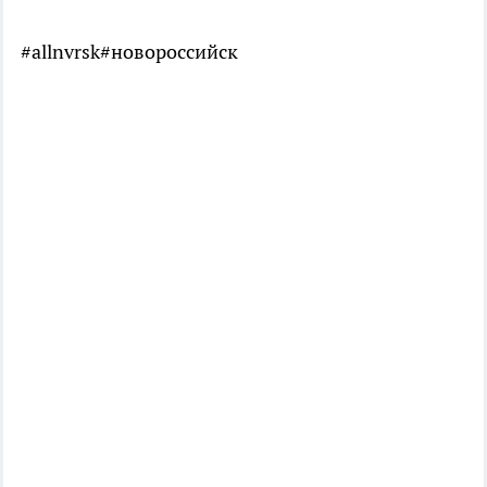
#allnvrsk#новороссийск