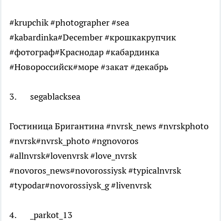
#krupchik #photographer #sea
#kabardinka#December #крошкакрупчик
#фотограф#Краснодар #кабардинка
#Новороссийск#море #закат #декабрь
3. segablacksea
Гостиница Бригантина #nvrsk_news #nvrskphoto
#nvrsk#nvrsk_photo #ngnovoros
#allnvrsk#lovenvrsk #love_nvrsk
#novoros_news#novorossiysk #typicalnvrsk
#typodar#novorossiysk_g #livenvrsk
4. _parkot_13