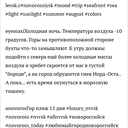
lerok.c#novorossiysk #mood #trip #seafront #sea
#light #sunlight #summer #august #colors
eyemaxiХолодная ночь. Температура воздуха -10
градусов. Горы на противоположной стороне
бухты что-то замышляют. К утру должны
подойти с севера ещё более холодные массы
воздуха и хребет скроется от нас в густой
"бороде", а на город обрушится гнев Норд-Оста..
А пока... есть время окунуться в морозную
тишину.
anovorosГор пляж 12 дня #luxury_nvrsk
#novoross #nvrsk #allnvrsk #новороссийск
#novoross_today #любимыйгородновороссийск