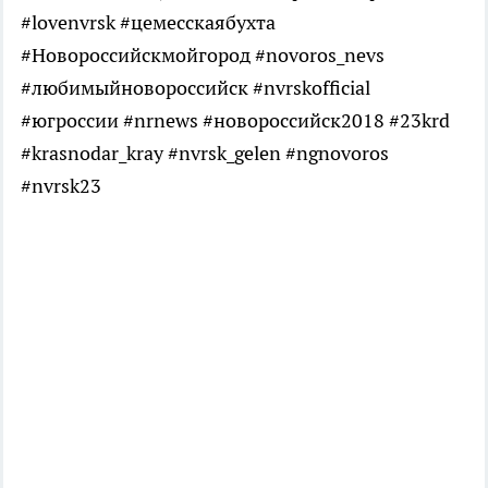
#lovenvrsk #цемесскаябухта
#Новороссийскмойгород #novoros_nevs
#любимыйновороссийск #nvrskofficial
#югроссии #nrnews #новороссийск2018 #23krd
#krasnodar_kray #nvrsk_gelen #ngnovoros
#nvrsk23