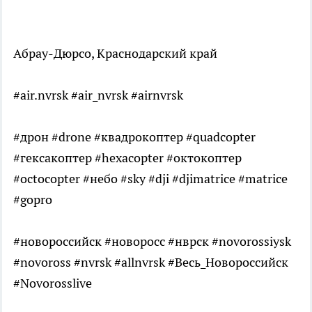
Абрау-Дюрсо, Краснодарский край
#air.nvrsk #air_nvrsk #airnvrsk
#дрон #drone #квадрокоптер #quadcopter
#гексакоптер #hexacopter #октокоптер
#octocopter #небо #sky #dji #djimatrice #matrice
#gopro
#новороссийск #новоросс #нврск #novorossiysk
#novoross #nvrsk #allnvrsk #Весь_Новороссийск
#Novorosslive