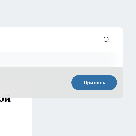
Принять
кой