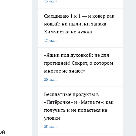
13 июля
Смешиваю 1 к 1 — и ковёр как
новый: ни пыли, ни запаха.
Химчистка не нужна
17 июля
«Ящик под духовкой: не для
противней! Секрет, о котором
многие не знают»
20 июля
Бесплатные продукты в
«Пятёрочке» и «Магните»: как
й
получить и не попасться на
.
уловки
25 июля
ой