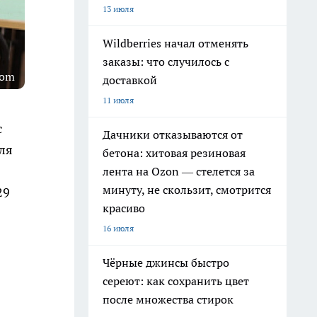
13 июля
Wildberries начал отменять
заказы: что случилось с
com
доставкой
11 июля
с
Дачники отказываются от
ля
бетона: хитовая резиновая
лента на Ozon — стелется за
минуту, не скользит, смотрится
29
красиво
16 июля
Чёрные джинсы быстро
сереют: как сохранить цвет
после множества стирок