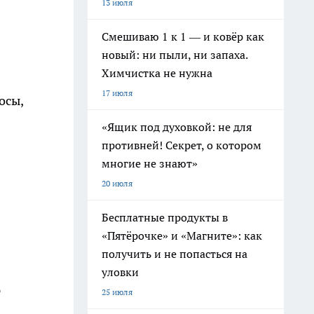
13 июля
Смешиваю 1 к 1 — и ковёр как
новый: ни пыли, ни запаха.
Химчистка не нужна
17 июля
осы,
«Ящик под духовкой: не для
противней! Секрет, о котором
многие не знают»
20 июля
Бесплатные продукты в
«Пятёрочке» и «Магните»: как
получить и не попасться на
уловки
ю
25 июля