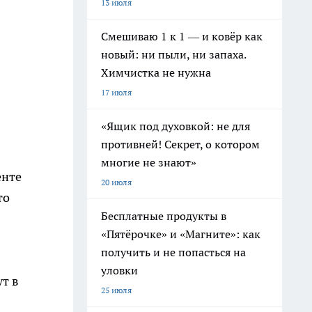
13 июля
Смешиваю 1 к 1 — и ковёр как
новый: ни пыли, ни запаха.
Химчистка не нужна
17 июля
«Ящик под духовкой: не для
противней! Секрет, о котором
многие не знают»
енте
20 июля
то
Бесплатные продукты в
«Пятёрочке» и «Магните»: как
получить и не попасться на
уловки
ут в
25 июля