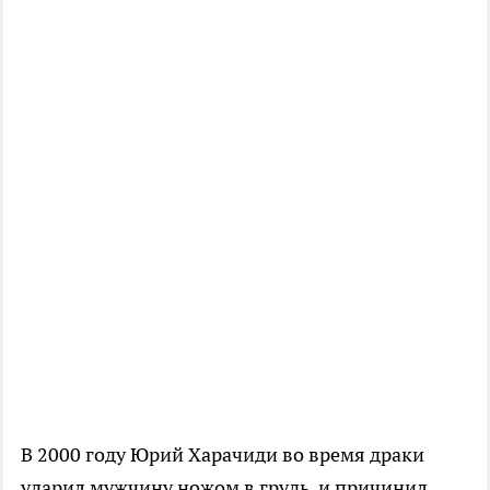
В 2000 году Юрий Харачиди во время драки
ударил мужчину ножом в грудь, и причинил