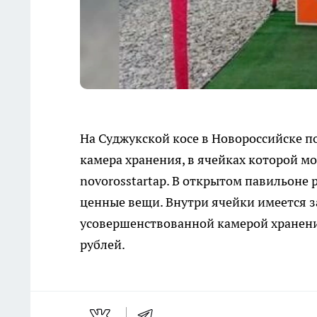
На Суджукской косе в Новороссийске п
камера хранения, в ячейках которой м
novorosstartap. В открытом павильоне
ценные вещи. Внутри ячейки имеется з
усовершенствованной камерой хранения
рублей.