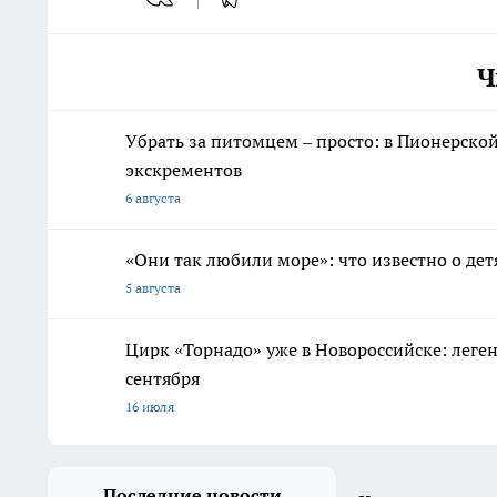
Ч
Убрать за питомцем – просто: в Пионерско
экскрементов
6 августа
«Они так любили море»: что известно о дет
5 августа
Цирк «Торнадо» уже в Новороссийске: леге
сентября
16 июля
Последние новости