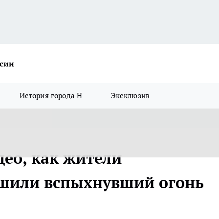
ссии
История города Н
Эксклюзив
део, как жители
ушили вспыхнувший огонь