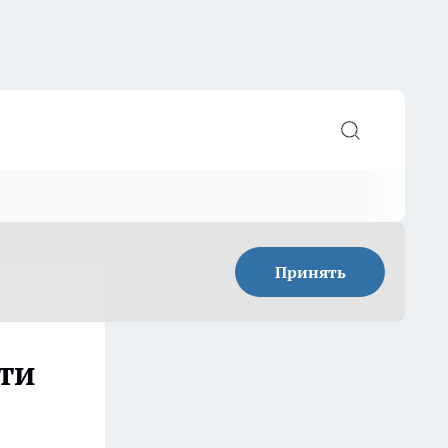
Принять
ети