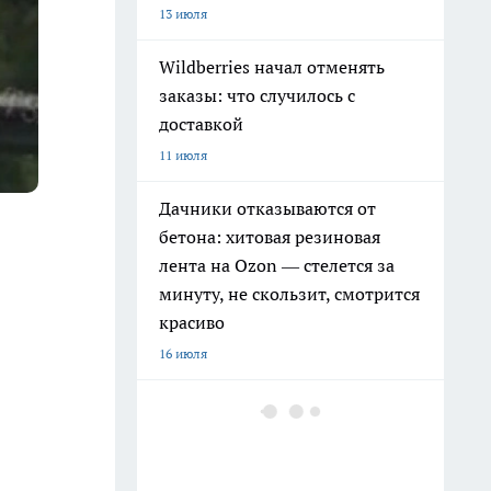
13 июля
Wildberries начал отменять
заказы: что случилось с
доставкой
11 июля
Дачники отказываются от
бетона: хитовая резиновая
лента на Ozon — стелется за
минуту, не скользит, смотрится
красиво
16 июля
Чёрные джинсы быстро
сереют: как сохранить цвет
после множества стирок