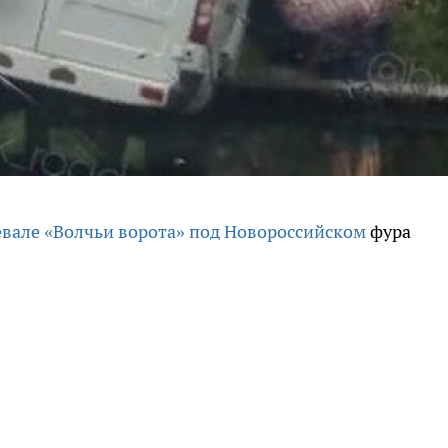
вале «Волчьи ворота» под Новороссийском
фура