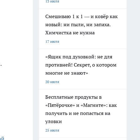
13 июля
Смешиваю 1 к 1 — и ковёр как
новый: ни пыли, ни запаха.
Химчистка не нужна
17 июля
«Ящик под духовкой: не для
.
противней! Секрет, о котором
многие не знают»
20 июля
Бесплатные продукты в
«Пятёрочке» и «Магните»: как
получить и не попасться на
уловки
25 июля
ой