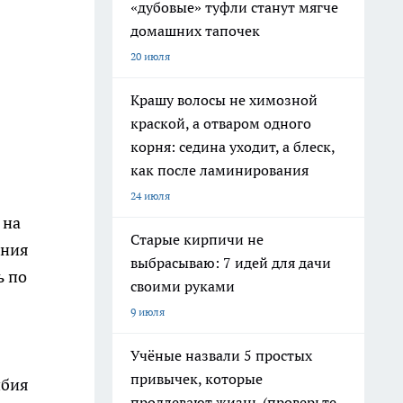
«дубовые» туфли станут мягче
домашних тапочек
20 июля
Крашу волосы не химозной
краской, а отваром одного
корня: седина уходит, а блеск,
как после ламинирования
24 июля
 на
Старые кирпичи не
ания
выбрасываю: 7 идей для дачи
ь по
своими руками
9 июля
Учёные назвали 5 простых
привычек, которые
ибия
продлевают жизнь (проверьте