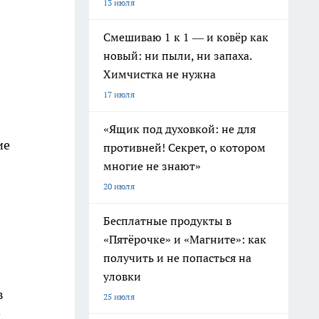
13 июля
Смешиваю 1 к 1 — и ковёр как
новый: ни пыли, ни запаха.
Химчистка не нужна
17 июля
«Ящик под духовкой: не для
ие
противней! Секрет, о котором
многие не знают»
20 июля
Бесплатные продукты в
«Пятёрочке» и «Магните»: как
получить и не попасться на
уловки
в
25 июля
,