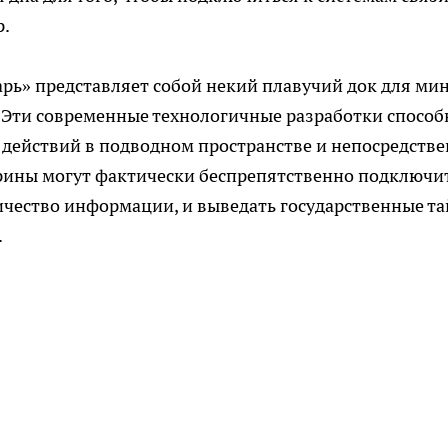
р.
арь» представляет собой некий плавучий док для ми
 Эти современные технологичные разработки спосо
действий в подводном пространстве и непосредств
арины могут фактически беспрепятственно подключи
личество информации, и выведать государственные т
.