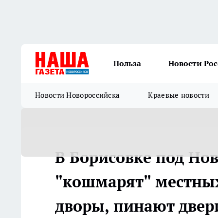
Польза
Новости Ро
Новости Новороссийска
Краевые новости
В Борисовке под Но
"кошмарят" местных
дворы, пинают двери