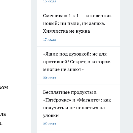
13 июля
Смешиваю 1 к 1 — и ковёр как
новый: ни пыли, ни запаха.
Химчистка не нужна
17 июля
«Ящик под духовкой: не для
противней! Секрет, о котором
многие не знают»
20 июля
вом
Бесплатные продукты в
«Пятёрочке» и «Магните»: как
получить и не попасться на
ила
уловки
.
25 июля