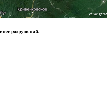
ceme.gsras
ринес разрушений.