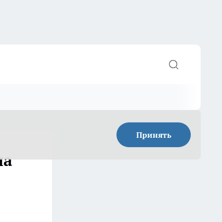
Принять
на