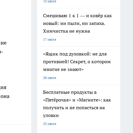
13 июля
Смешиваю 1 к 1 — и ковёр как
новый: ни пыли, ни запаха.
Химчистка не нужна
17 июля
ине
о-
«Ящик под духовкой: не для
противней! Секрет, о котором
многие не знают»
20 июля
ция
Бесплатные продукты в
йона
«Пятёрочке» и «Магните»: как
получить и не попасться на
уловки
25 июля