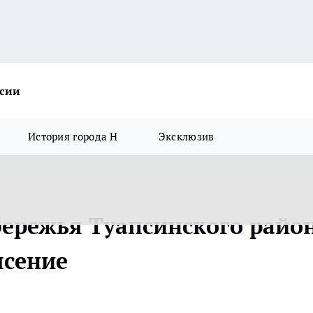
ссии
История города Н
Эксклюзив
бережья Туапсинского райо
ясение