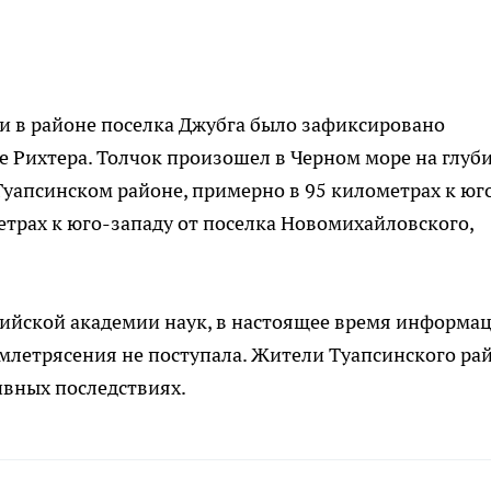
ни в районе поселка Джубга было зафиксировано
е Рихтера. Толчок произошел в Черном море на глуб
Туапсинском районе, примерно в 95 километрах к юг
етрах к юго-западу от поселка Новомихайловского,
ийской академии наук, в настоящее время информа
млетрясения не поступала. Жители Туапсинского ра
ивных последствиях.