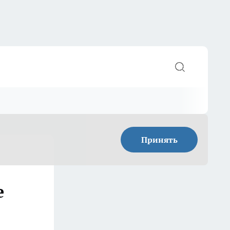
Принять
е