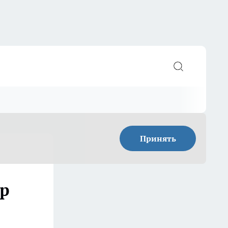
Принять
з
ер