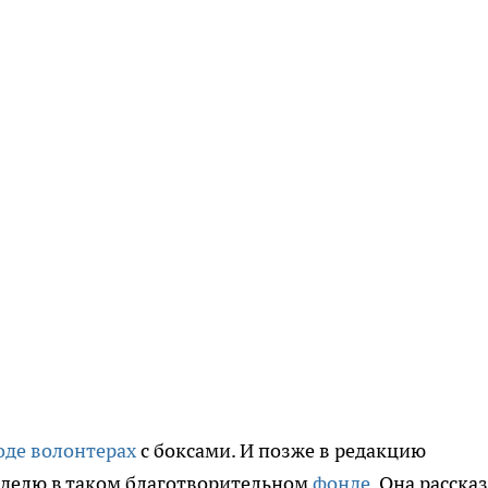
оде волонтерах
с боксами. И позже в редакцию
еделю в таком благотворительном
фонде
. Она расска