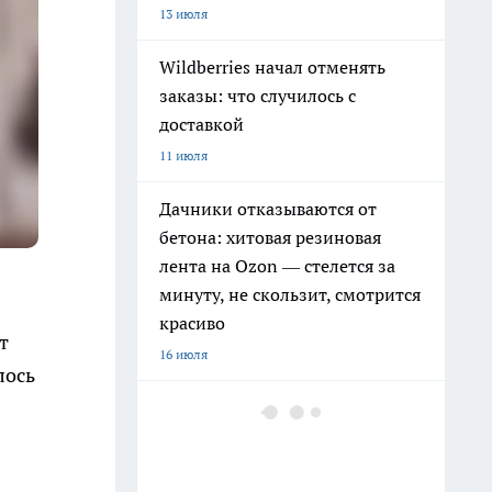
13 июля
Wildberries начал отменять
заказы: что случилось с
доставкой
11 июля
Дачники отказываются от
бетона: хитовая резиновая
лента на Ozon — стелется за
минуту, не скользит, смотрится
красиво
т
16 июля
лось
Чёрные джинсы быстро
сереют: как сохранить цвет
после множества стирок